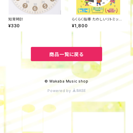
知育時計
らくらく指導 たのしいリトミック&
リズムあそび
¥330
¥1,800
商品一覧に戻る
© Wakaba Music shop
Powered by