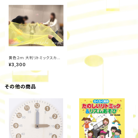
黄色２ｍ 大判リトミックスカー
フ
¥3,300
その他の商品