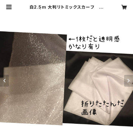
白2.5m 大判リトミックスカーフ 白
| Wakaba Music shop