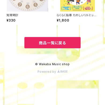
知育時計
らくらく指導 たのしいリトミック&
リズムあそび
¥330
¥1,800
商品一覧に戻る
© Wakaba Music shop
Powered by